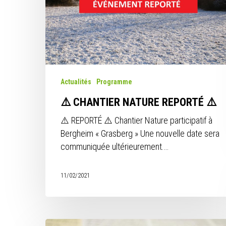
Actualités
Programme
⚠️ CHANTIER NATURE REPORTÉ ⚠️
⚠️ REPORTÉ ⚠️ Chantier Nature participatif à
Bergheim « Grasberg » Une nouvelle date sera
communiquée ultérieurement.…
11/02/2021
Revue