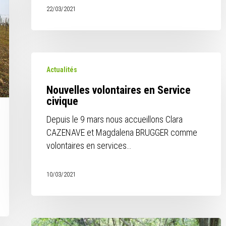
22/03/2021
Nouvelles
Actualités
volontaires
en
Nouvelles volontaires en Service
Service
civique
civique
Depuis le 9 mars nous accueillons Clara
CAZENAVE et Magdalena BRUGGER comme
volontaires en services…
10/03/2021
Départ