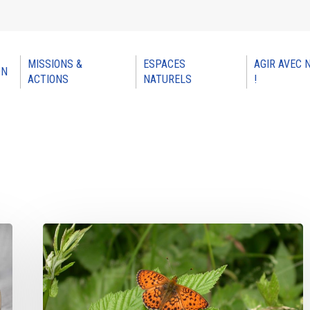
MISSIONS &
ESPACES
AGIR AVEC 
ON
ACTIONS
NATURELS
!
🦋
L’INFO
PAPILLON
🦋