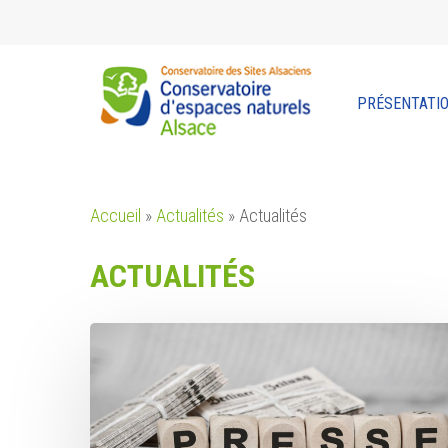
Skip
to
main
content
PRÉSENTATI
Accueil
»
Actualités
»
Actualités
ACTUALITÉS
Revue
de
presse