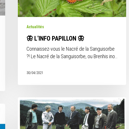
Actualités
🦋 L’INFO PAPILLON 🦋
Connaissez-vous le Nacré de la Sanguisorbe
?! Le Nacré de la Sanguisorbe, ou Brenhis ino…
30/04/2021
Hommage
à
 pour refermer
Henri
GOETSCHY