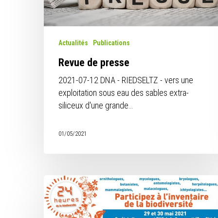
Actualités
Publications
Revue de presse
2021-07-12 DNA - RIEDSELTZ - vers une
exploitation sous eau des sables extra-
siliceux d'une grande…
01/05/2021
24h
de
Lancez la recherche en cliquant sur ENTREE ou ESC
la