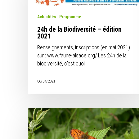
Biodiversité
–
édition
Actualités
Programme
2021
24h de la Biodiversité – édition
2021
Renseignements, inscriptions (en mai 2021)
sur : www.faune-alsace.org/ Les 24h de la
biodiversité, c'est quoi…
06/04/2021
Papillon
de
l’année