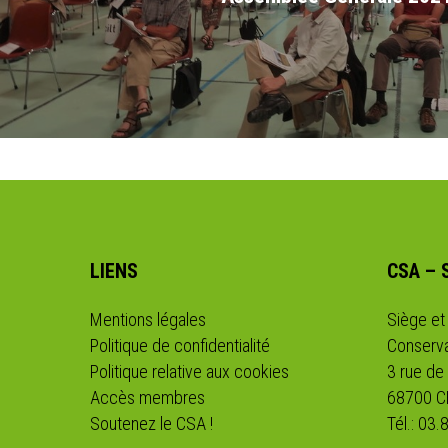
LIENS
CSA – 
Mentions légales
Siège et
Politique de confidentialité
Conserva
Politique relative aux cookies
3 rue de
Accès membres
68700 
Soutenez le CSA !
Tél.: 03