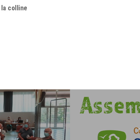
la colline
e
1