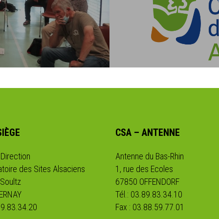
SIÈGE
CSA – ANTENNE
 Direction
Antenne du Bas-Rhin
toire des Sites Alsaciens
1, rue des Ecoles
 Soultz
67850 OFFENDORF
CERNAY
Tél.: 03.89.83.34.10
.89.83.34.20
Fax : 03.88.59.77.01