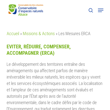
Skip
Menu
to
search
main
content
Accueil
»
Missions & Actions
»
Les Mesures ERCA
EVITER, RÉDUIRE, COMPENSER,
ACCOMPAGNER (ERCA)
Le développement des territoires entraîne des
aménagements qui affectent parfois de manière
irréversible les milieux naturels, les espèces qui y vivent
et les services écosystémiques associés. La localisation
et l’ampleur de ces aménagements sont évalués et
autorisés par l’État après avis de l’autorité
environnementale, dans le cadre défini par le code de
l’Environnement, qui traduit notamment les directives