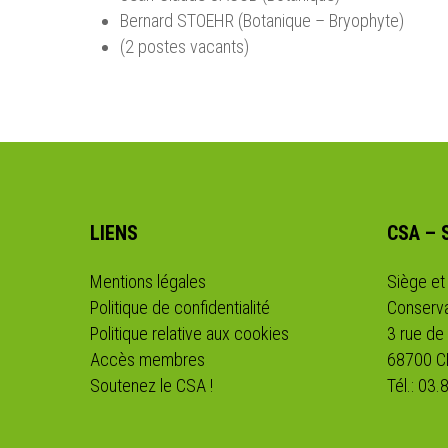
Bernard STOEHR (Botanique – Bryophyte)
(2 postes vacants)
LIENS
CSA – 
Mentions légales
Siège et
Politique de confidentialité
Conserva
Politique relative aux cookies
3 rue de
Accès membres
68700 
Soutenez le CSA !
Tél.: 03