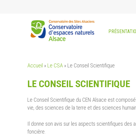
Skip
to
main
content
PRÉSENTATI
Accueil
»
Le CSA
»
Le Conseil Scientifique
LE CONSEIL SCIENTIFIQUE
Lancez la recherche en cliquant sur ENTREE ou ESC
Le Conseil Scientifique du CEN Alsace est composé
vie, des sciences de la terre et des sciences humai
Il donne son avis sur les aspects scientifiques des 
foncière.