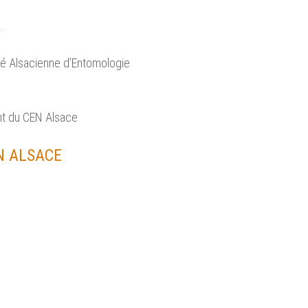
.
té Alsacienne d’Entomologie
nt du CEN Alsace
N ALSACE