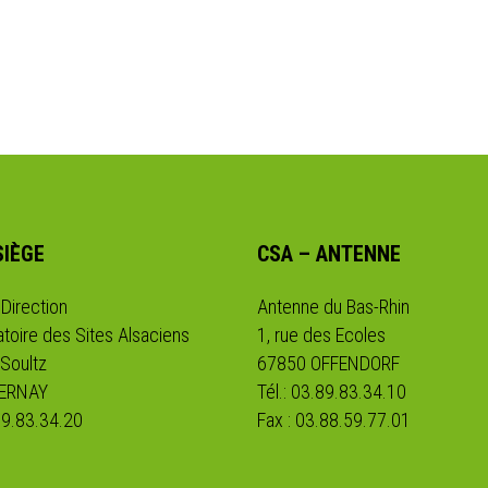
SIÈGE
CSA – ANTENNE
 Direction
Antenne du Bas-Rhin
toire des Sites Alsaciens
1, rue des Ecoles
 Soultz
67850 OFFENDORF
CERNAY
Tél.: 03.89.83.34.10
.89.83.34.20
Fax : 03.88.59.77.01