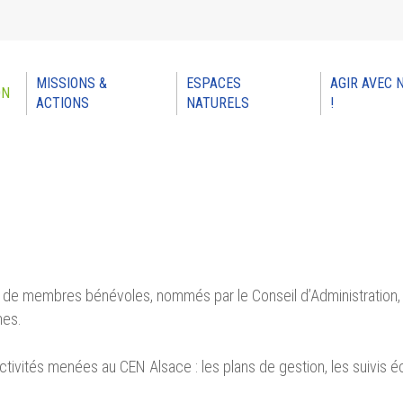
MISSIONS &
ESPACES
AGIR AVEC 
ON
ACTIONS
NATURELS
!
 pour refermer
 de membres bénévoles, nommés par le Conseil d’Administration
nes.
activités menées au CEN Alsace : les plans de gestion, les suivis é