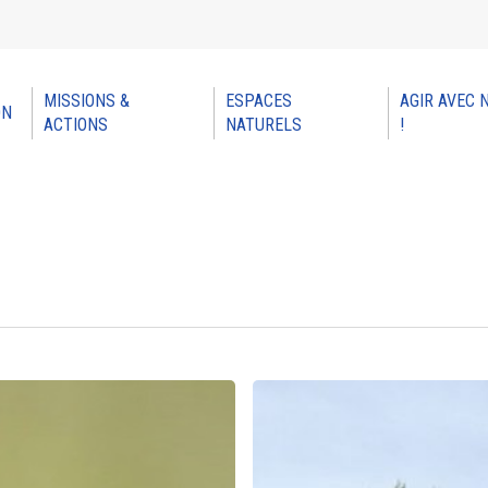
MISSIONS &
ESPACES
AGIR AVEC 
ON
ACTIONS
NATURELS
!
Une
première
 pour refermer
au
CSA