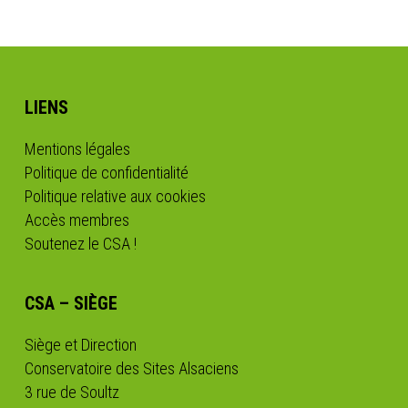
LIENS
Mentions légales
Politique de confidentialité
Politique relative aux cookies
Accès membres
Soutenez le CSA !
CSA – SIÈGE
Siège et Direction
Conservatoire des Sites Alsaciens
3 rue de Soultz