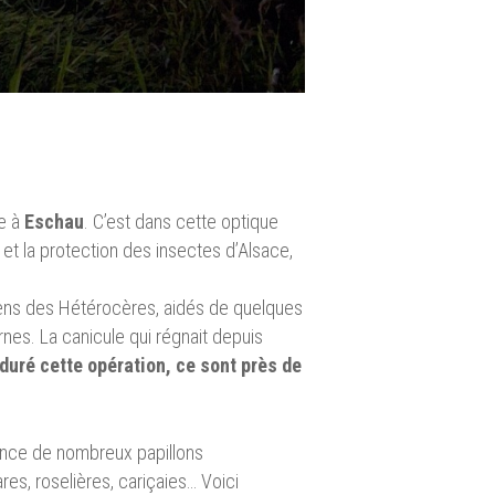
re à
Eschau
. C’est dans cette optique
e et la protection des insectes d’Alsace,
aciens des Hétérocères, aidés de quelques
urnes. La canicule qui régnait depuis
 duré cette opération, ce sont près de
sence de nombreux papillons
res, roselières, cariçaies… Voici