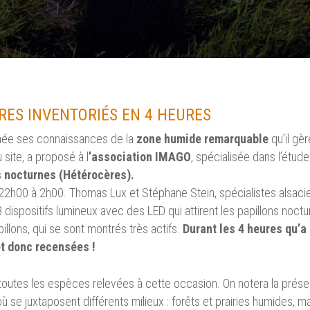
RES INVENTORIÉS EN 4 HEURES
née ses connaissances de la
zone humide remarquable
qu’il gè
site, a proposé à l
’association IMAGO
, spécialisée dans l’étud
s nocturnes (Hétérocères).
, de 22h00 à 2h00. Thomas Lux et Stéphane Stein, spécialistes als
 8 dispositifs lumineux avec des LED qui attirent les papillons noct
illons, qui se sont montrés très actifs.
Durant les 4 heures qu’a
et donc recensées !
ici toutes les espèces relevées à cette occasion. On notera la pré
se juxtaposent différents milieux : forêts et prairies humides, ma