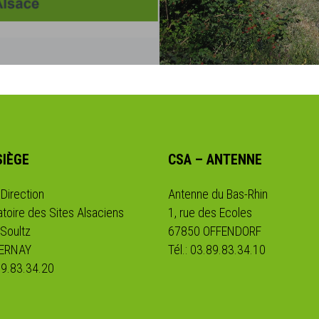
SIÈGE
CSA – ANTENNE
 Direction
Antenne du Bas-Rhin
toire des Sites Alsaciens
1, rue des Ecoles
 Soultz
67850 OFFENDORF
CERNAY
Tél.: 03.89.83.34.10
.89.83.34.20