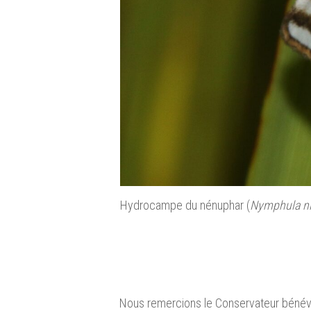
Hydrocampe du nénuphar (
Nymphula ni
Nous remercions le Conservateur bénévol