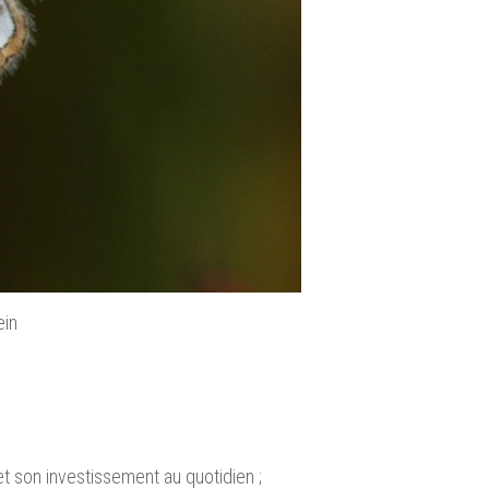
ein
Zérène de l’orme (
Abraxa
t son investissement au quotidien ;