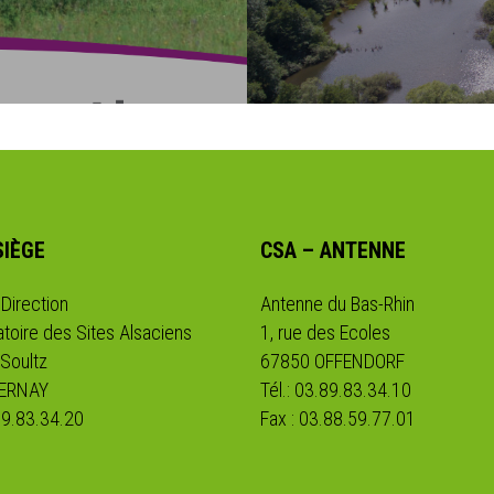
SIÈGE
CSA – ANTENNE
 Direction
Antenne du Bas-Rhin
toire des Sites Alsaciens
1, rue des Ecoles
 Soultz
67850 OFFENDORF
CERNAY
Tél.: 03.89.83.34.10
.89.83.34.20
Fax : 03.88.59.77.01