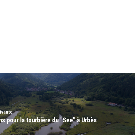
uivante
ns pour la tourbière du "See" à Urbès