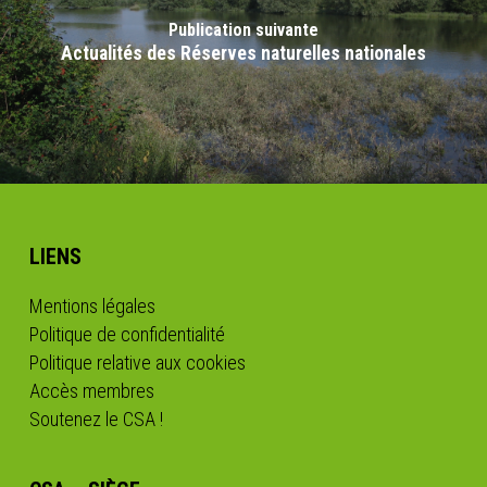
Publication suivante
Actualités des Réserves naturelles nationales
LIENS
Mentions légales
Politique de confidentialité
Politique relative aux cookies
Accès membres
Soutenez le CSA !