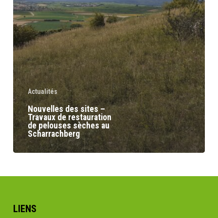
de
pelouses
sèches
au
Scharrachberg
Actualités
Nouvelles des sites –
Travaux de restauration
de pelouses sèches au
Scharrachberg
LIENS