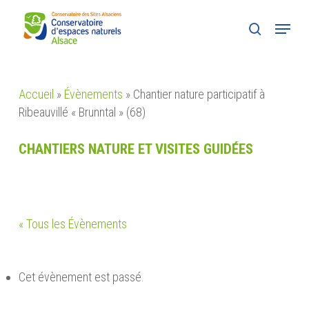
Skip
Menu
to
search
main
content
Accueil
»
Évènements
»
Chantier nature participatif à
Ribeauvillé « Brunntal » (68)
CHANTIERS NATURE ET VISITES GUIDÉES
« Tous les Évènements
Cet évènement est passé.