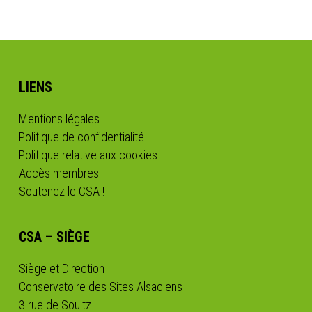
LIENS
Mentions légales
Politique de confidentialité
Politique relative aux cookies
Accès membres
Soutenez le CSA !
CSA – SIÈGE
Siège et Direction
Conservatoire des Sites Alsaciens
3 rue de Soultz