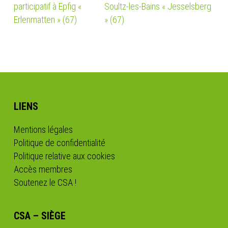
participatif à Epfig «
Soultz-les-Bains « Jesselsberg
Erlenmatten » (67)
» (67)
LIENS
Mentions légales
Politique de confidentialité
Politique relative aux cookies
Accès membres
Soutenez le CSA !
CSA – SIÈGE