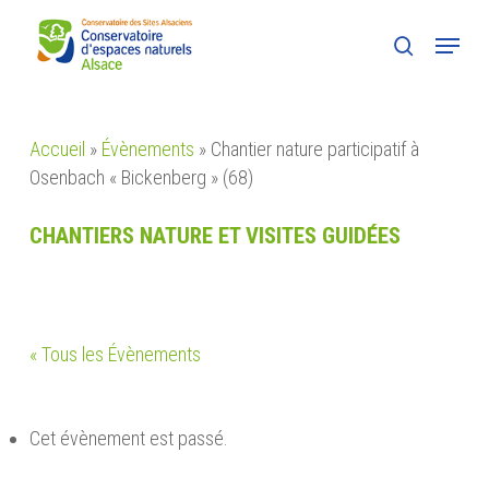
Skip
Menu
to
search
main
content
Accueil
»
Évènements
»
Chantier nature participatif à
Osenbach « Bickenberg » (68)
CHANTIERS NATURE ET VISITES GUIDÉES
« Tous les Évènements
Cet évènement est passé.