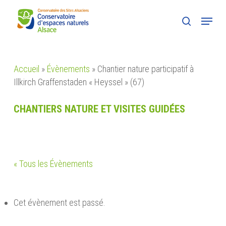
Skip
Menu
to
search
main
content
Accueil
»
Évènements
»
Chantier nature participatif à
Illkirch Graffenstaden « Heyssel » (67)
CHANTIERS NATURE ET VISITES GUIDÉES
« Tous les Évènements
Cet évènement est passé.