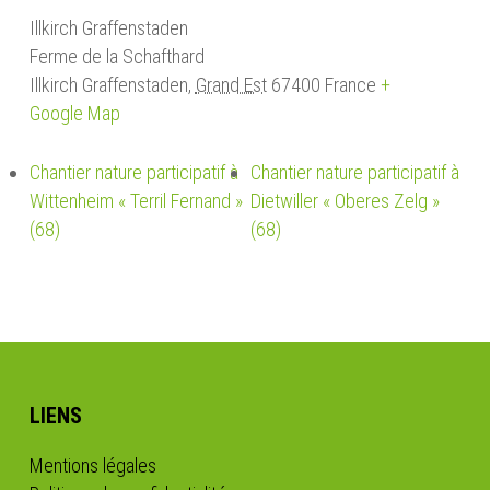
Illkirch Graffenstaden
Ferme de la Schafthard
Illkirch Graffenstaden
,
Grand Est
67400
France
+
Google Map
Chantier nature participatif à
Chantier nature participatif à
Wittenheim « Terril Fernand »
Dietwiller « Oberes Zelg »
(68)
(68)
LIENS
Mentions légales