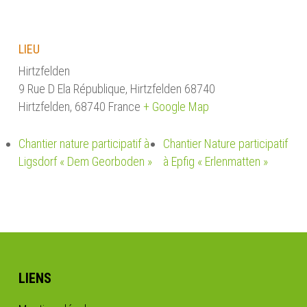
LIEU
Hirtzfelden
9 Rue D Ela République, Hirtzfelden 68740
Hirtzfelden
,
68740
France
+ Google Map
Chantier nature participatif à
Chantier Nature participatif
Ligsdorf « Dem Georboden »
à Epfig « Erlenmatten »
LIENS