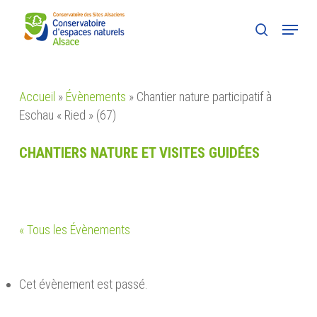
Skip
Menu
to
search
main
content
Accueil
»
Évènements
»
Chantier nature participatif à
Eschau « Ried » (67)
CHANTIERS NATURE ET VISITES GUIDÉES
« Tous les Évènements
Cet évènement est passé.