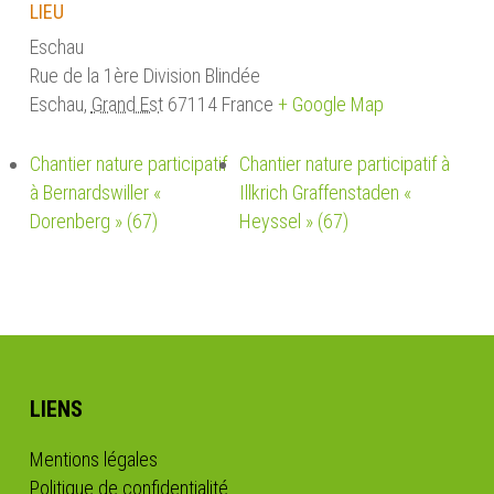
LIEU
Eschau
Rue de la 1ère Division Blindée
Eschau
,
Grand Est
67114
France
+ Google Map
Chantier nature participatif
Chantier nature participatif à
à Bernardswiller «
Illkrich Graffenstaden «
Dorenberg » (67)
Heyssel » (67)
LIENS
Mentions légales
Politique de confidentialité