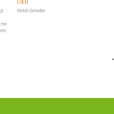
LIEU
24
68440 Dietwiller
 min
ent: