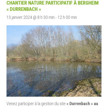
CHANTIER NATURE PARTICIPATIF À BERGHEIM
« DURRENBACH »
13 janvier 2024 @ 8 h 30 min
-
12 h 00 min
Venez participer à la gestion du site
« Durrenbach » au