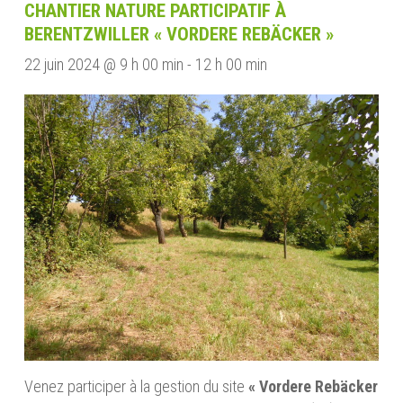
CHANTIER NATURE PARTICIPATIF À
BERENTZWILLER « VORDERE REBÄCKER »
22 juin 2024 @ 9 h 00 min
-
12 h 00 min
Venez participer à la gestion du site
« Vordere Rebäcker