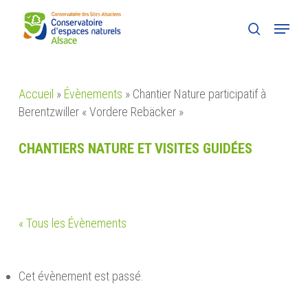
Skip
Menu
to
search
main
content
Accueil
»
Évènements
»
Chantier Nature participatif à
Berentzwiller « Vordere Rebäcker »
CHANTIERS NATURE ET VISITES GUIDÉES
« Tous les Évènements
Cet évènement est passé.